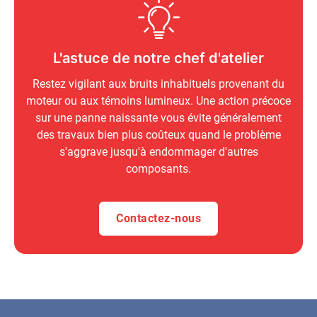
L'astuce de notre chef d'atelier
Restez vigilant aux bruits inhabituels provenant du
moteur ou aux témoins lumineux. Une action précoce
sur une
panne naissante
vous évite généralement
des travaux bien plus coûteux quand le problème
s'aggrave jusqu'à endommager d'autres
composants.
Contactez-nous