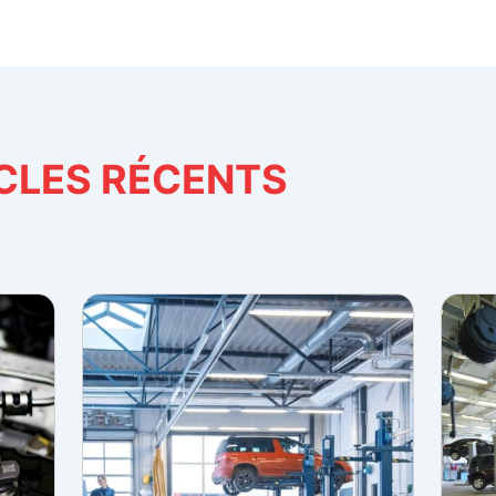
des plaquettes peut allonger d
d'arrêt. La vérification des pn
crucial de toute révision. Au-de
profondeur des sculptures, nos 
détecter d'éventuels problèmes 
pression est ajustée selon les 
CLES RÉCENTS
car un gonflage inadapté augm
carburant et accélère l'usure. L
suspension et de la direction Vo
rotules subissent tous les jours 
techniciens Auto Satisfaction 
identifier les jeux anormaux ou 
défaillante compromet non seul
tenue de route et l'efficacité du 
aussi toute votre attention. Nous
liquide de direction assistée, vé
colonne de direction et testons
l'assistance. Ces vérifications 
optimale de votre véhicule. Le d