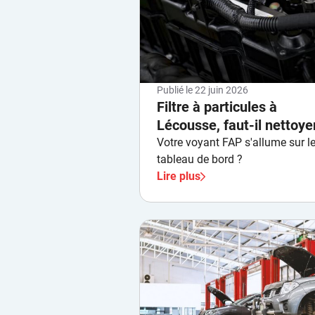
Publié le
22 juin 2026
Filtre à particules à
Lécousse, faut-il nettoye
ou remplacer ?
Votre voyant FAP s'allume sur l
tableau de bord ?
Lire plus