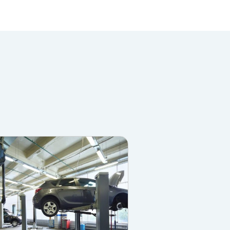
angereusement votre distance
eumatiques est également un point
là de la simple mesure de la
experts analysent l'usure pour
de géométrie ou d'équilibrage. La
recommandations du constructeur,
ente votre consommation de
'examen approfondi de la
s amortisseurs, silentblocs et
les irrégularités de la route. Nos
testent chaque composant pour
les fuites d'huile. Une suspension
ement votre confort, mais aussi la
freinage. La direction mérite elle
 contrôlons le niveau et l'état du
rifions l'absence de jeu dans la
 le bon fonctionnement de
vous garantissent une maniabilité
iagnostic électronique pour