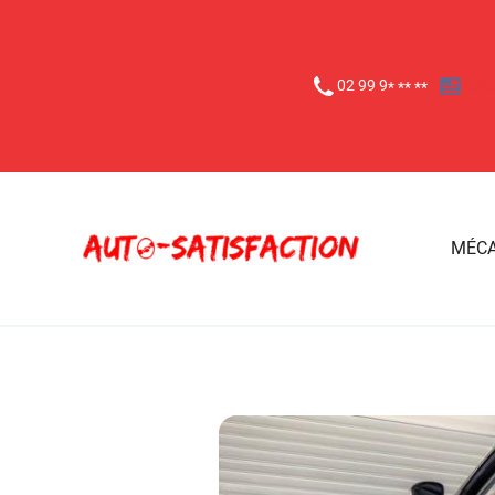
02 99 9
Actu
* ** **
MÉCA