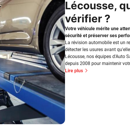
Lécousse, qu
vérifier ?
Votre véhicule mérite une atten
sécurité et préserver ses perf
La révision automobile est un r
détecter les usures avant qu'el
Lécousse, nos équipes d'Auto 
depuis 2008 pour maintenir votre
fonctionnement. Mais concrètem
Lire plus
vérifiés lors de cette opération 
indispensables pour rouler en to
imprévues. Les contrôles mécan
sécurité Lorsque vous confiez v
première priorité concerne les é
sécurité. Le système de freinage 
particulière : plaquettes, disques,
hydrauliques sont minutieusem