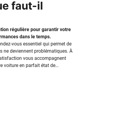
e faut-il
tion régulière pour garantir votre
ormances dans le temps.
endez-vous essentiel qui permet de
les ne deviennent problématiques. À
Satisfaction vous accompagnent
 voiture en parfait état de
ent, quels éléments doivent être
? Découvrez les points de contrôle
ute confiance et éviter les pannes
iques indispensables pour votre
otre automobile à un garage, la
léments directement liés à votre
fait l'objet d'une attention
 liquide de frein et circuits
ent examinés. Une usure excessive